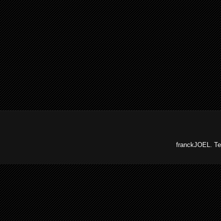
franckJOEL. Te