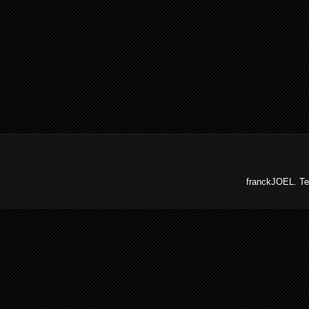
franckJOEL. Te