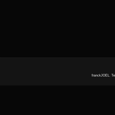
franckJOEL. Te